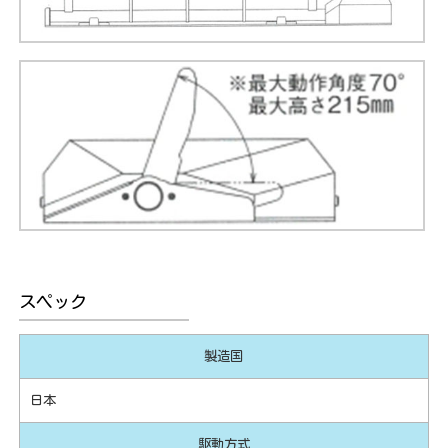
スペック
製造国
日本
駆動方式