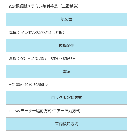
3.2t鋼版製メラミン焼付塗装（二重構造）
塗装色
本体：マンセル2.5Y8/14（近似）
環境条件
温度：0℃～45℃ 湿度：35％～85％RH
電源
AC100V±10％ 50/60Hz
ロック版駆動方式
DC24Vモーター駆動方式/エアー圧力方式
車両検知方式