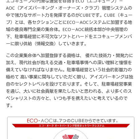
エコキューブの円滑な運営を目指すECO（エコキューブ）－
AOC（アイズパーキング・オーナーズ・クラブ）管理システムの
中で強力なサポート力を発揮するのがCUBEです。CUBE（キュー
ブ）とは、各セクションごとにECO－AOCシステムに加盟する地
域の優良専門企業の集合体。ECO－AOC統括本部が中央管理の
下、駐車場経営に不可欠なソフトとハードをエコキューブメンバ
ーに限り供給（情報交換）していきます。
この企業集合体へ加盟登録する資格は、 優れた技術力・開発力に
加え、現代社会が抱える交通・駐車場事情への深い理解と憧憬を
備えていなければなりません。駐車場経営という社会的影響力の
極めて 高い事業に関与していただく限り、アイズパーキングは独
自のセレクトレベルを設けております。そして、駐車場経営事業
を通じ、大いに社会貢献を果たしたいと思われる、より多くのス
ペシャリストの方々と、いつも手を携えたいと考えているので
す。